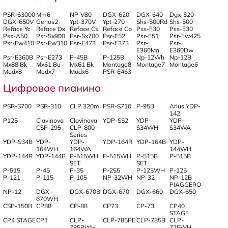
PSR-63000
Mm6
NP-V80
DGX-620
DGX-640
Dgx-520
DGX-650V
Genos2
Ypt-370V
Ypt-270
Shs-500Rd
Shs-500
Reface Yc
Reface Dx
Reface Cs
Reface Cp
Pss-F30
Pss-E30
Pss-A50
Psr-Sx900
Psr-Sx700
Psr-F52
Psr-F51
Psr-Ew425
Psr-Ew410
Psr-Ew310
Psr-E473
Psr-E373
Psr-
Psr-
E360Ma
E360Dw
Psr-E360B
Psr-E273
P-45B
P-125B
Np-12Wh
Np-12B
Mx88 Bk
Mx61 Bu
Mx61 Bk
Montage8
Montage7
Montage6
Modx8
Modx7
Modx6
PSR-E463
Цифровое пианино
PSR-S700
PSR-310
CLP 320m
PSR-S710
P-95B
Arius YDP-
142
P125
Clavinova
Clavinova
YDP-S52
YDP-
YDP-
CSP-295
CLP-800
S34WH
S34WA
Series
YDP-S34B
YDP-
YDP-
YDP-164R
YDP-164B
YDP-
164WH
164WA
144WH
YDP-144R
YDP-144B
P-515WH
P-515WH
P-515B
P-515B
SET
SET
P-515
P-45
P-35
P-255
P-125WH
P-125
P-121
P-115
P-105
NP-32WH
NP-32
NP-12B
PIAGGERO
NP-12
DGX-
DGX-670B
DGX-670
DGX-660
DGX-650
670WH
CSP-150B
CP88
CP-88
CP73
CP-73
CP40
STAGE
CP4 STAGE
CP1
CLP-
CLP-785PE
CLP-785B
CLP-
785PWH
775WH