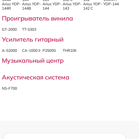
Arius YDP-
Arius YDP-
Arius YDP-
Arius YDP-
Arius YDP-
YDP-144
144R
144B
144
143
142 C
Проигрыватель винила
GT-2000
TT-S303
Усилитель гитарный
A-S2000
CA-1000 II
P2500S
THR10II
Музыкальный центр
Акустическая система
NS-F700