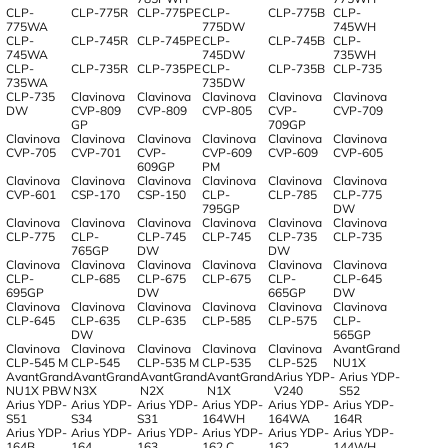
CLP-
CLP-775R
CLP-775PE
CLP-
CLP-775B
CLP-
775WA
775DW
745WH
CLP-
CLP-745R
CLP-745PE
CLP-
CLP-745B
CLP-
745WA
745DW
735WH
CLP-
CLP-735R
CLP-735PE
CLP-
CLP-735B
CLP-735
735WA
735DW
CLP-735
Clavinova
Clavinova
Clavinova
Clavinova
Clavinova
DW
CVP-809
CVP-809
CVP-805
CVP-
CVP-709
GP
709GP
Clavinova
Clavinova
Clavinova
Clavinova
Clavinova
Clavinova
CVP-705
CVP-701
CVP-
CVP-609
CVP-609
CVP-605
609GP
PM
Clavinova
Clavinova
Clavinova
Clavinova
Clavinova
Clavinova
CVP-601
CSP-170
CSP-150
CLP-
CLP-785
CLP-775
795GP
DW
Clavinova
Clavinova
Clavinova
Clavinova
Clavinova
Clavinova
CLP-775
CLP-
CLP-745
CLP-745
CLP-735
CLP-735
765GP
DW
DW
Clavinova
Clavinova
Clavinova
Clavinova
Clavinova
Clavinova
CLP-
CLP-685
CLP-675
CLP-675
CLP-
CLP-645
695GP
DW
665GP
DW
Clavinova
Clavinova
Clavinova
Clavinova
Clavinova
Clavinova
CLP-645
CLP-635
CLP-635
CLP-585
CLP-575
CLP-
DW
565GP
Clavinova
Clavinova
Clavinova
Clavinova
Clavinova
AvantGrand
CLP-545 M
CLP-545
CLP-535 M
CLP-535
CLP-525
NU1X
AvantGrand
AvantGrand
AvantGrand
AvantGrand
Arius YDP-
Arius YDP-
NU1X PBW
N3X
N2X
N1X
V240
S52
Arius YDP-
Arius YDP-
Arius YDP-
Arius YDP-
Arius YDP-
Arius YDP-
S51
S34
S31
164WH
164WA
164R
Arius YDP-
Arius YDP-
Arius YDP-
Arius YDP-
Arius YDP-
Arius YDP-
164B
164
163
162 C
162
144WH