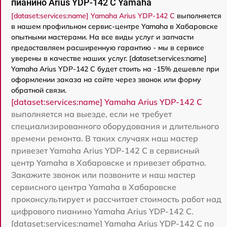
пианино Arius YDP-142 C Yamaha
[dataset:services:name] Yamaha Arius YDP-142 C
выполняется
в нашем профильном сервис-центре Yamaha в Хабаровске
опытными мастерами. На все виды услуг и запчасти
предоставляем расширенную гарантию - мы в сервисе
уверены в качестве наших услуг. [dataset:services:name]
Yamaha Arius YDP-142 C будет стоить на -15% дешевле при
оформлении заказа на сайте через звонок или форму
обратной связи.
[dataset:services:name] Yamaha Arius YDP-142 C
выполняется на выезде, если не требует
специализированного оборудования и длительного
времени ремонта. В таких случаях наш мастер
привезет Yamaha Arius YDP-142 C в сервисный
центр Yamaha в Хабаровске и привезет обратно.
Закажите звонок или позвоните и наш мастер
сервисного центра Yamaha в Хабаровске
проконсультирует и рассчитает стоимость работ над
цифрового пианино Yamaha Arius YDP-142 C.
[dataset:services:name] Yamaha Arius YDP-142 C по