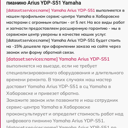
пианино Arius YDP-S51 Yamaha
[dataset:services:name] Yamaha Arius YDP-S51
выполняется в
нашем профильном сервис-центре Yamaha в Хабаровске
мастерами с огромным опытом - от 5 лет. На все виды работ
и запчасти предоставляем расширенную гарантию - мы в
сервисном центр уверены в качестве наших услуг.
[dataset:services:name] Yamaha Arius YDP-S51 будет стоить
на -15% дешевле при оформлении заказа на сайте через
звонок или форму обратной связи.
[dataset:services:name] Yamaha Arius YDP-S51
выполняется на выезде, если не требует
специализированного оборудования и длительного
времени ремонта. В таких случаях наш мастер
доставит Yamaha Arius YDP-S51 в сц Yamaha в
Хабаровске и привезет обратно.
Закажите звонок или позвоните и наш сотрудник
сервис-центра Yamaha в Хабаровске
проконсультирует и определит стоимость работ над
цифрового пианино Yamaha Arius YDP-S51.
[dataset:services:name] Yamaha Arius YDP-S51 по