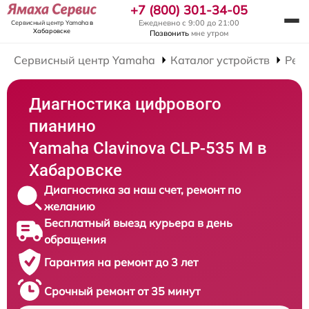
+7 (800) 301-34-05
Ежедневно с 9:00 до 21:00
Сервисный центр Yamaha
в
Хабаровске
Позвонить
мне утром
Сервисный центр Yamaha
Каталог устройств
Рем
Диагностика цифрового
пианино
Yamaha Clavinova CLP-535 M в
Хабаровске
Диагностика за наш счет, ремонт по
желанию
Бесплатный выезд курьера в день
обращения
Гарантия на ремонт до 3 лет
Срочный ремонт от 35 минут