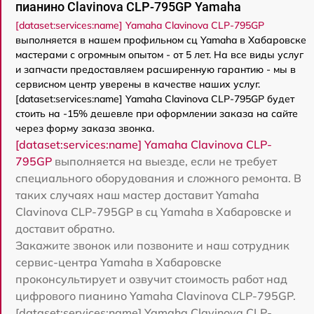
пианино Clavinova CLP-795GP Yamaha
[dataset:services:name] Yamaha Clavinova CLP-795GP
выполняется в нашем профильном сц Yamaha в Хабаровске
мастерами с огромным опытом - от 5 лет. На все виды услуг
и запчасти предоставляем расширенную гарантию - мы в
сервисном центр уверены в качестве наших услуг.
[dataset:services:name] Yamaha Clavinova CLP-795GP будет
стоить на -15% дешевле при оформлении заказа на сайте
через форму заказа звонка.
[dataset:services:name] Yamaha Clavinova CLP-
795GP
выполняется на выезде, если не требует
специального оборудования и сложного ремонта. В
таких случаях наш мастер доставит Yamaha
Clavinova CLP-795GP в сц Yamaha в Хабаровске и
доставит обратно.
Закажите звонок или позвоните и наш сотрудник
сервис-центра Yamaha в Хабаровске
проконсультирует и озвучит стоимость работ над
цифрового пианино Yamaha Clavinova CLP-795GP.
[dataset:services:name] Yamaha Clavinova CLP-