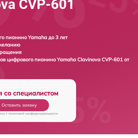
ova CVP-601
о пианино Yamaha до 3 лет
 желанию
бращения
дов цифрового пианино
Yamaha Clavinova CVP-601 от
я со специалистом
Оставить заявку
есь c
политикой конфиденциальности