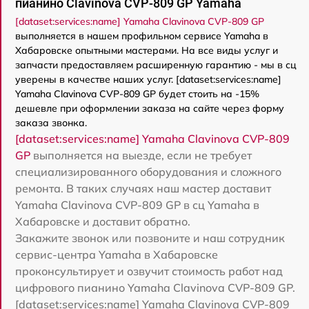
пианино Clavinova CVP-809 GP Yamaha
[dataset:services:name] Yamaha Clavinova CVP-809 GP
выполняется в нашем профильном сервисе Yamaha в
Хабаровске опытными мастерами. На все виды услуг и
запчасти предоставляем расширенную гарантию - мы в сц
уверены в качестве наших услуг. [dataset:services:name]
Yamaha Clavinova CVP-809 GP будет стоить на -15%
дешевле при оформлении заказа на сайте через форму
заказа звонка.
[dataset:services:name] Yamaha Clavinova CVP-809
GP
выполняется на выезде, если не требует
специализированного оборудования и сложного
ремонта. В таких случаях наш мастер доставит
Yamaha Clavinova CVP-809 GP в сц Yamaha в
Хабаровске и доставит обратно.
Закажите звонок или позвоните и наш сотрудник
сервис-центра Yamaha в Хабаровске
проконсультирует и озвучит стоимость работ над
цифрового пианино Yamaha Clavinova CVP-809 GP.
[dataset:services:name] Yamaha Clavinova CVP-809