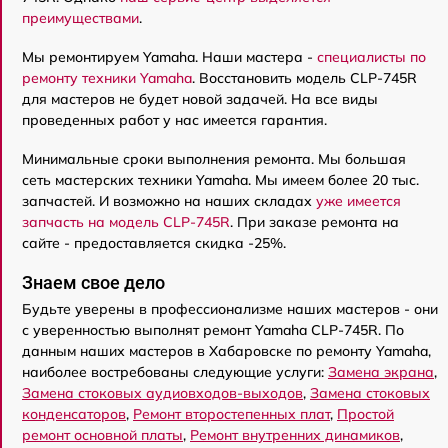
преимуществами
.
Мы ремонтируем Yamaha. Наши мастера -
специалисты по
ремонту техники Yamaha
. Восстановить модель CLP-745R
для мастеров не будет новой задачей. На все виды
проведенных работ у нас имеется гарантия.
Минимальные сроки выполнения ремонта. Мы большая
сеть мастерских техники Yamaha. Мы имеем более 20 тыс.
запчастей. И возможно на наших складах
уже имеется
запчасть на модель CLP-745R
. При заказе ремонта на
сайте - предоставляется скидка -25%.
Знаем свое дело
Будьте уверены в профессионализме наших мастеров - они
с уверенностью выполнят ремонт Yamaha CLP-745R. По
данным наших мастеров в Хабаровске по ремонту Yamaha,
наиболее востребованы следующие услуги:
Замена экрана
,
Замена стоковых аудиовходов-выходов
,
Замена стоковых
конденсаторов
,
Ремонт второстепенных плат
,
Простой
ремонт основной платы
,
Ремонт внутренних динамиков
,