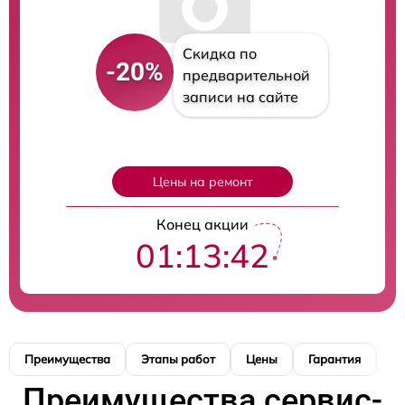
Скидка по
-20%
предварительной
записи на сайте
Цены на ремонт
Конец акции
01:13:39
Преимущества
Этапы работ
Цены
Гарантия
М
Преимущества сервис-