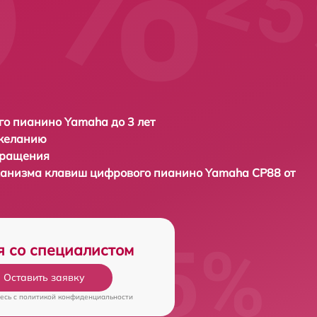
о пианино Yamaha до 3 лет
 желанию
бращения
ханизма клавиш цифрового пианино
Yamaha CP88 от
я со специалистом
Оставить заявку
есь c
политикой конфиденциальности