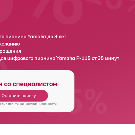
о пианино Yamaha до 3 лет
 желанию
бращения
дов цифрового пианино
Yamaha P-115 от 35 минут
я со специалистом
Оставить заявку
есь c
политикой конфиденциальности