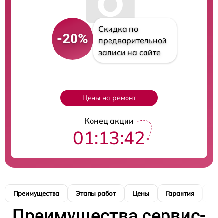
Скидка по
-20%
предварительной
записи на сайте
Цены на ремонт
Конец акции
01:13:40
Преимущества
Этапы работ
Цены
Гарантия
М
Преимущества сервис-