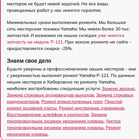
мастеров не будет новой задачей. На все виды
проведенных работ у нас имеется гарантия.
Минимальные сроки выполнения ремонта. Мы большая
сеть мастерских техники Yamaha. Мы имеем более 20 тыс.
запчастей. И возможно на наших складах
уже имеется
запчасть на модель P-121
. При заказе ремонта на сайте -
предоставляется скидка -25%.
Знаем свое дело
Будьте уверены в профессионализме наших мастеров - они
с уверенностью выполнят ремонт Yamaha P-121. По данным
наших мастеров в Хабаровске по ремонту Yamaha,
наиболее востребованы следующие услуги:
Замена экрана
,
Замена стоковых аудиовходов-выходов
,
Замена стоковых
конденсаторов
,
Ремонт второстепенных плат
,
Простой
ремонт основной платы
,
Ремонт внутренних динамиков
,
Восстановление шлейфов и контактов
,
Замена
токопроводящих резинок механизма клавиш
,
Чистка
токопроводящих резинок механизма клавиш
,
Ремонт
механизма клавиш
.