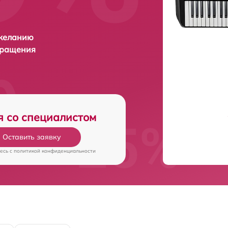
 желанию
бращения
я со специалистом
Оставить заявку
есь c
политикой конфиденциальности