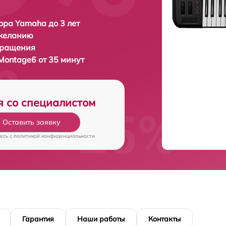
ора Yamaha до 3 лет
 желанию
бращения
ontage6 от 35 минут
я со специалистом
Оставить заявку
есь c
политикой конфиденциальности
Гарантия
Наши работы
Контакты