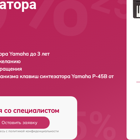
атора
ора Yamaha до 3 лет
 желанию
бращения
ханизма клавиш синтезатора
Yamaha P-45B от
я со специалистом
Оставить заявку
есь c
политикой конфиденциальности