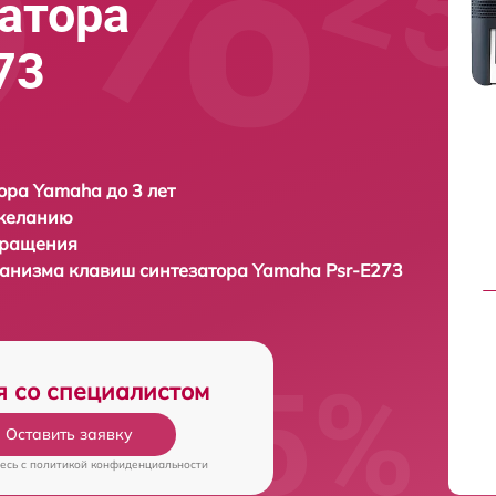
атора
73
ора Yamaha до 3 лет
 желанию
бращения
ханизма клавиш синтезатора
Yamaha Psr-E273
я со специалистом
Оставить заявку
есь c
политикой конфиденциальности