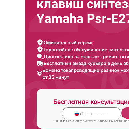
клавиш синтез
Yamaha Psr-E2
Официальный сервис
Гарантийное обслуживание
синтезат
Диагностика за наш счет,
ремонт по
Бесплатный выезд курьера
в день о
Замена токопроводящих резинок ме
от 35 минут
Бесплатная консультаци
Нажимая на кнопку "Оставить заявку" Вы соглашает