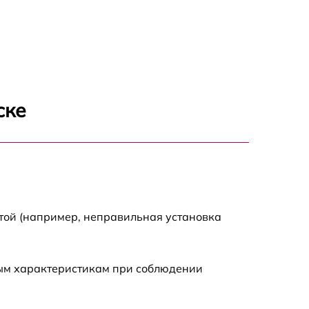
1000 р
1500 р
1500 р
ске
2500 р
1200 р
1000 р
той (например, неправильная установка
1200 р
ным характеристикам при соблюдении
1500 р