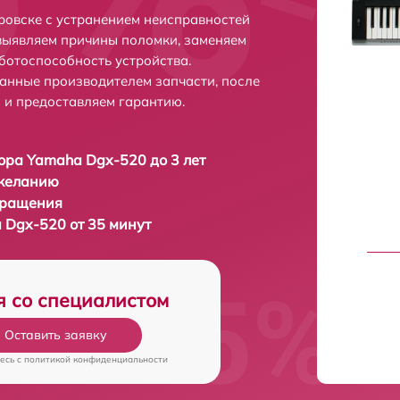
ровске с устранением неисправностей
выявляем причины поломки, заменяем
ботоспособность устройства.
анные производителем запчасти, после
 и предоставляем гарантию.
ора Yamaha Dgx-520 до 3 лет
 желанию
бращения
 Dgx-520 от 35 минут
я со специалистом
Оставить заявку
есь c
политикой конфиденциальности