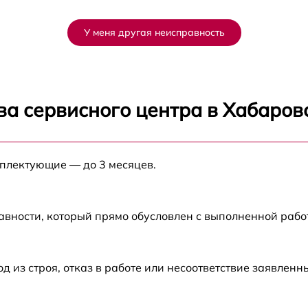
-
от 60 мин
У меня другая неисправность
от 60 мин
от 60 мин
ва сервисного центра в Хабаров
от 60 мин
а
мплектующие — до 3 месяцев.
от 60 мин
а
от 60 мин
авности, который прямо обусловлен с выполненной рабо
от 60 мин
из строя, отказ в работе или несоответствие заявлен
от 60 мин